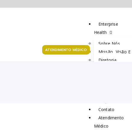
Enterprise
Health
Sobre Nós
ATENDIMENTO MÉDICO
Missão, Visão E
Diretoria
Publicações
Serviços
Sustentabilidade
Ensino
FAQ
Contato
Atendimento
Médico