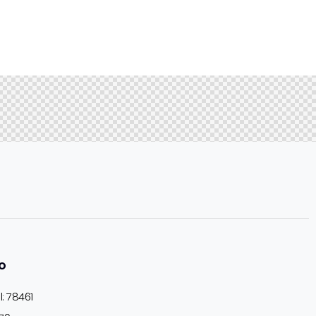
o
: 78461