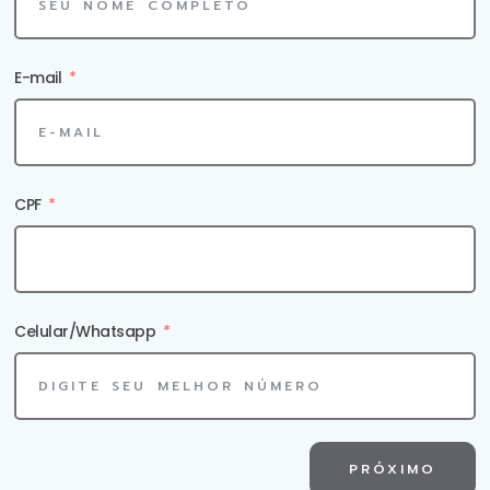
E-mail
i
CPF
Celular/Whatsapp
4
PRÓXIMO